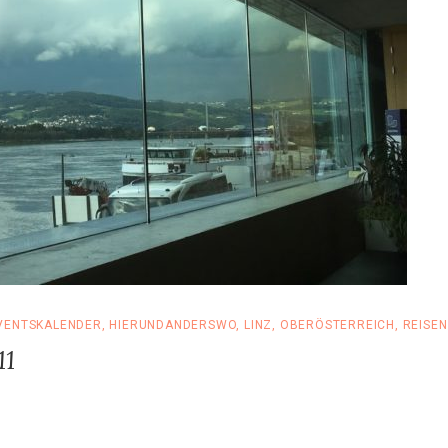
VENTSKALENDER
,
HIERUNDANDERSWO
,
LINZ
,
OBERÖSTERREICH
,
REISEN
11