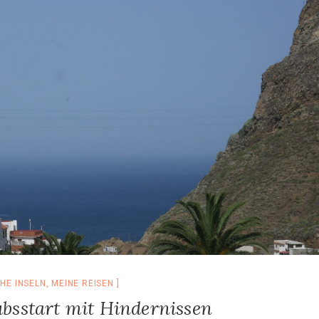
HE INSELN
,
MEINE REISEN
ubsstart mit Hindernissen