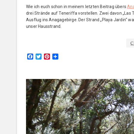
Wie ich euch schon in meinem letzten Beitrag übers
An
drei Strände auf Teneriffa vorstellen. Zwei davon „Las 
Ausflug ins Anagagebirge. Der Strand „Playa Jardin“ wa
unser Hausstrand.
C
F
T
P
T
a
w
i
e
c
i
n
i
e
t
t
l
b
t
e
e
o
e
r
n
o
r
e
k
s
t