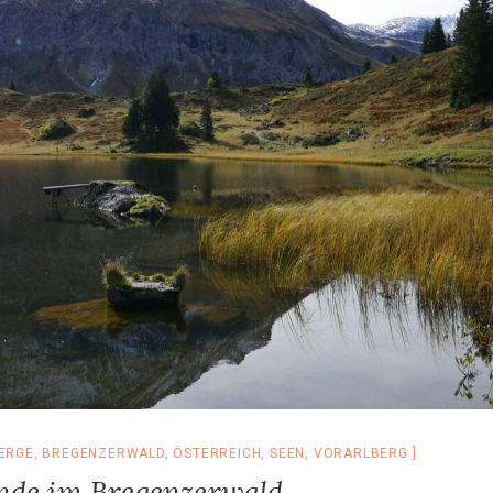
ERGE
,
BREGENZERWALD
,
ÖSTERREICH
,
SEEN
,
VORARLBERG
nde im Bregenzerwald