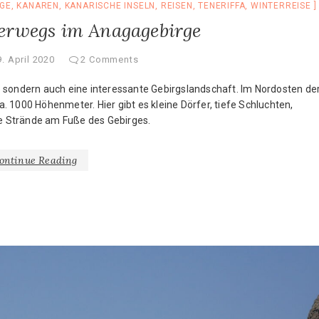
GE
,
KANAREN
,
KANARISCHE INSELN
,
REISEN
,
TENERIFFA
,
WINTERREISE
terwegs im Anagagebirge
9. April 2020
2 Comments
e sondern auch eine interessante Gebirgslandschaft. Im Nordosten de
 1000 Höhenmeter. Hier gibt es kleine Dörfer, tiefe Schluchten,
e Strände am Fuße des Gebirges.
ontinue Reading