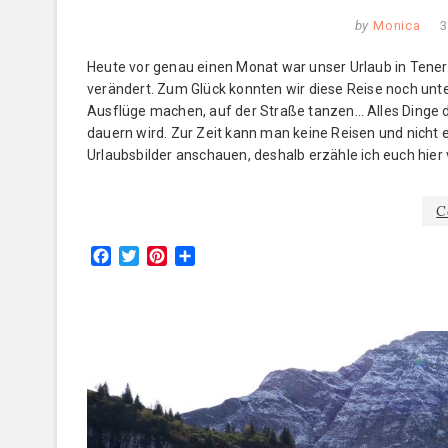
by
Monica
3
Heute vor genau einen Monat war unser Urlaub in Teneri
verändert. Zum Glück konnten wir diese Reise noch un
Ausflüge machen, auf der Straße tanzen… Alles Dinge 
dauern wird. Zur Zeit kann man keine Reisen und nicht 
Urlaubsbilder anschauen, deshalb erzähle ich euch hier 
C
F
T
P
T
a
w
i
e
c
i
n
i
e
t
t
l
b
t
e
e
o
e
r
n
o
r
e
k
s
t