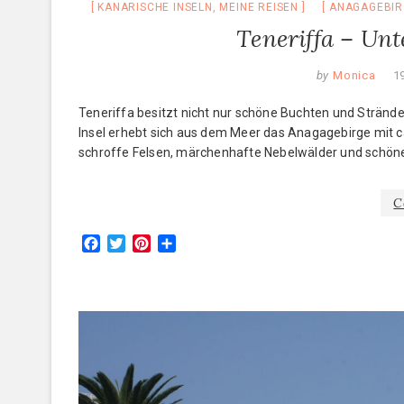
KANARISCHE INSELN
,
MEINE REISEN
ANAGAGEBIR
Teneriffa – Un
by
Monica
1
Teneriffa besitzt nicht nur schöne Buchten und Stränd
Insel erhebt sich aus dem Meer das Anagagebirge mit ca.
schroffe Felsen, märchenhafte Nebelwälder und schön
C
F
T
P
T
a
w
i
e
c
i
n
i
e
t
t
l
b
t
e
e
o
e
r
n
o
r
e
k
s
t