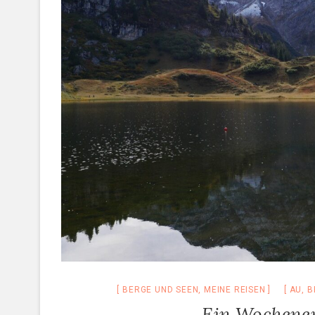
BERGE UND SEEN
,
MEINE REISEN
AU
,
B
Ein Wochene