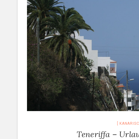
KANARISC
Teneriffa – Urla